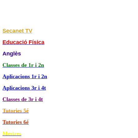
Secanet TV
Educació Física
Anglès
Classes de
1r i 2n
Aplicacions 1r i 2n
Aplicacions 3r i 4t
Classes de 3r i 4t
Tutories 5é
Tutories 6é
Mestres