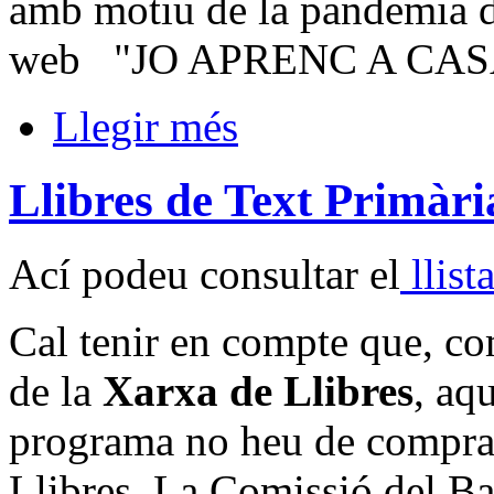
amb motiu de la pandemia d
web "JO APRENC A CAS
Llegir més
Llibres de Text Primàr
Ací podeu consultar el
llist
Cal tenir en compte que, com
de la
Xarxa de Llibres
, aq
programa no heu de comprar 
Llibres. La Comissió del B