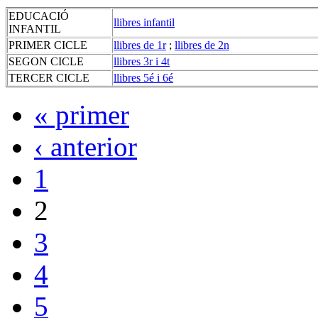
EDUCACIÓ
llibres infantil
INFANTIL
PRIMER CICLE
llibres de 1r
;
llibres de 2n
SEGON CICLE
llibres 3r i 4t
TERCER CICLE
llibres 5é i 6é
« primer
‹ anterior
1
2
3
4
5