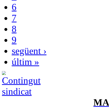
6
7
8
9
següent ›
últim »
MA