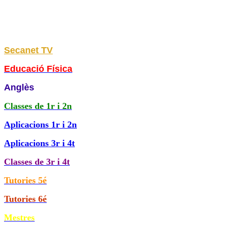
Secanet TV
Educació Física
Anglès
Classes de
1r i 2n
Aplicacions 1r i 2n
Aplicacions 3r i 4t
Classes de 3r i 4t
Tutories 5é
Tutories 6é
Mestres