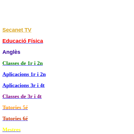
Secanet TV
Educació Física
Anglès
Classes de
1r i 2n
Aplicacions 1r i 2n
Aplicacions 3r i 4t
Classes de 3r i 4t
Tutories 5é
Tutories 6é
Mestres