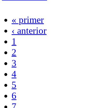
« primer
‹ anterior
1
2
3
4
5
6
7